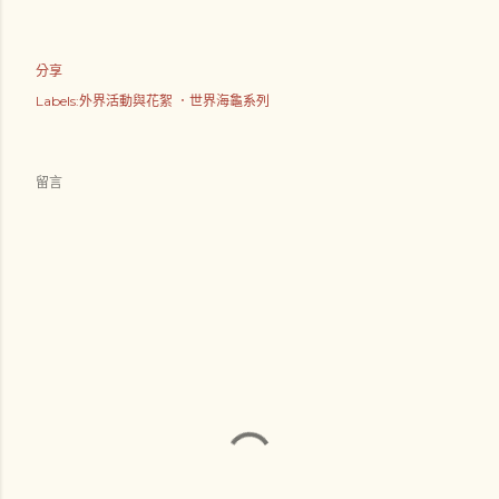
分享
Labels:外界活動與花絮
．世界海龜系列
留言