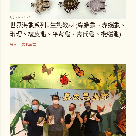
1月 26, 2023
世界海龜系列 - 生態教材 (綠蠵龜、赤蠵龜、
玳瑁、棱皮龜、平背龜、肯氏龜、欖蠵龜)
分享
張貼留言