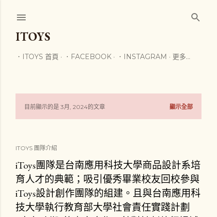
跳到主要內容
ITOYS
．ITOYS 首頁
．FACEBOOK
．INSTAGRAM
更多…
目前顯示的是 3月, 2024的文章
顯示全部
發
表
ITOYS 團隊介紹
文
iToys團隊是台南應用科技大學商品設計系培
章
育人才的典範；吸引優秀畢業校友回校參與
iToys設計創作團隊的組建。且與台南應用科
技大學執行教育部大學社會責任實踐計劃