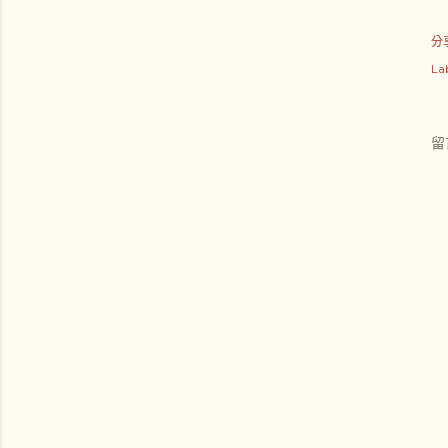
分
L
留