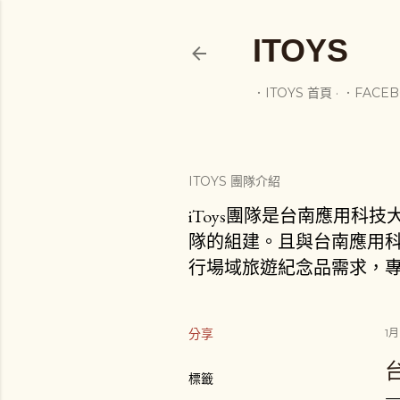
ITOYS
．ITOYS 首頁
．FACE
ITOYS 團隊介紹
iToys團隊是台南應用科
隊的組建。且與台南應用科
行場域旅遊紀念品需求，專
分享
1月
標籤