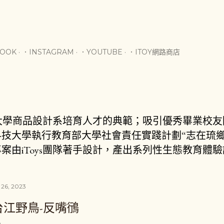
跳到主要內容
BOOK
．INSTAGRAM
．YOUTUBE
．ITOY網路商店
技大學商品設計系培育人才的典範；吸引優秀畢業校友回
技大學執行教育部大學社會責任實踐計劃“志在琉鄉
案由iToys團隊著手設計，產出系列性生態教育體
 26, 2023
台江野鳥-反嘴鴴