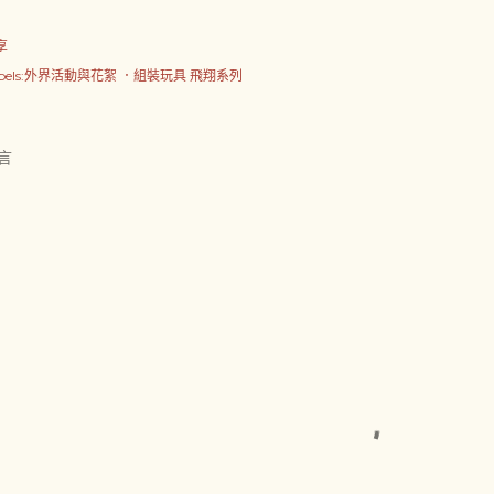
享
abels:外界活動與花絮
．組裝玩具 飛翔系列
言